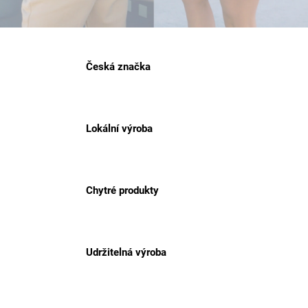
a
j
í
Česká značka
t
?
Lokální výroba
HLEDAT
Chytré produkty
Udržitelná výroba