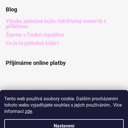
Blog
Výroba jablečné kůže: Udržitelný materiál s
příběhem
Šijeme v České republice
Co je to jablečná kůže?
Přijímáme online platby
Informace pro vás
Tento web používá soubory cookie. Dalším procházením
tohoto webu vyjadřujete souhlas s jejich používáním.. Více
Obchodní podmínky
informací
zde
.
Podmínky ochrany osobních údajů
Nastavení