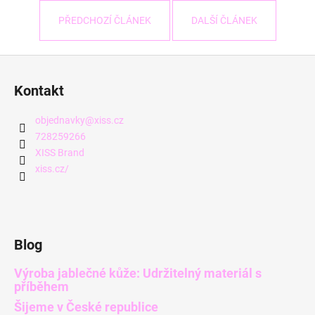
PŘEDCHOZÍ ČLÁNEK
DALŠÍ ČLÁNEK
Z
á
Kontakt
p
a
objednavky
@
xiss.cz
t
728259266
í
XISS Brand
xiss.cz/
Blog
Výroba jablečné kůže: Udržitelný materiál s
příběhem
Šijeme v České republice