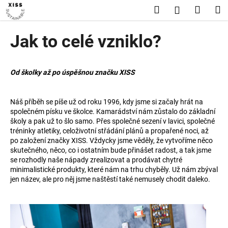
K
Přejít
Hledat
Nákup
M
Přihlášení
na
o
obsah
Zpět
Zpět
košík
š
Jak to celé vzniklo?
í
C
k
o
Od školky až po úspěšnou značku XISS
p
o
Náš příběh se píše už od roku 1996, kdy jsme si začaly hrát na
t
společném písku ve školce. Kamarádství nám zůstalo do základní
ř
školy a pak už to šlo samo. Přes společné sezení v lavici, společné
tréninky atletiky, celoživotní střádání plánů a propařené noci, až
e
po založení značky XISS. Vždycky jsme věděly, že vytvoříme něco
b
skutečného, něco, co i ostatním bude přinášet radost, a tak jsme
u
se rozhodly naše nápady zrealizovat a prodávat chytré
minimalistické produkty, které nám na trhu chyběly. Už nám zbýval
j
jen název, ale pro něj jsme naštěstí také nemusely chodit daleko.
e
t
e
n