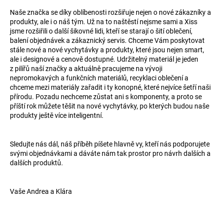
Naše značka se díky oblíbenosti rozšiřuje nejen o nové zákazníky a
produkty, ale i o náš tým. Už na to naštěstí nejsme sami a Xiss
jsme rozšiřili o další šikovné lidi, kteří se starají o šití oblečení,
balení objednávek a zákaznický servis. Chceme Vám poskytovat
stále nové a nové vychytávky a produkty, které jsou nejen smart,
ale i designové a cenově dostupné. Udržitelný materiál je jeden
z pilířů naší značky a aktuálně pracujeme na vývoji
nepromokavých a funkčních materiálů, recyklaci oblečení a
chceme mezi materiály zařadit i ty konopné, které nejvíce šetří naši
přírodu. Pozadu nechceme zůstat ani s komponenty, a proto se
příští rok můžete těšit na nové vychytávky, po kterých budou naše
produkty ještě více inteligentní.
Sledujte nás dál, náš příběh píšete hlavně vy, kteří nás podporujete
svými objednávkami a dáváte nám tak prostor pro návrh dalších a
dalších produktů.
Vaše Andrea a Klára