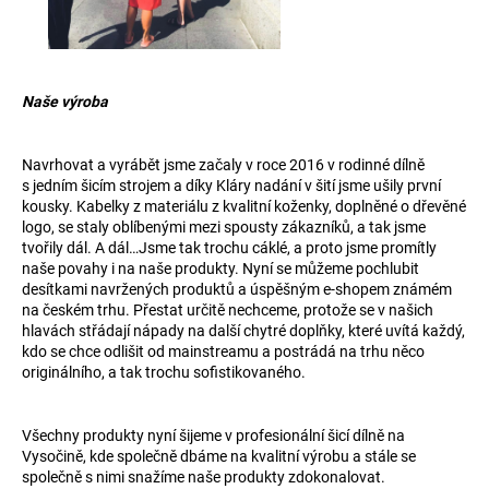
Naše výroba
Navrhovat a vyrábět jsme začaly v roce 2016 v rodinné dílně
s jedním šicím strojem a díky Kláry nadání v šití jsme ušily první
kousky. Kabelky z materiálu z kvalitní koženky, doplněné o dřevěné
logo, se staly oblíbenými mezi spousty zákazníků, a tak jsme
tvořily dál. A dál…Jsme tak trochu cáklé, a proto jsme promítly
naše povahy i na naše produkty. Nyní se můžeme pochlubit
desítkami navržených produktů a úspěšným e-shopem známém
na českém trhu. Přestat určitě nechceme, protože se v našich
hlavách střádají nápady na další chytré doplňky, které uvítá každý,
kdo se chce odlišit od mainstreamu a postrádá na trhu něco
originálního, a tak trochu sofistikovaného.
Všechny produkty nyní šijeme v profesionální šicí dílně na
Vysočině, kde společně dbáme na kvalitní výrobu a stále se
společně s nimi snažíme naše produkty zdokonalovat.